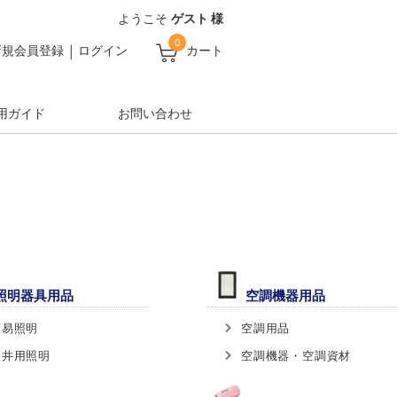
ようこそ
ゲスト 様
0
新規会員登録
ログイン
カート
用ガイド
お問い合わせ
照明器具用品
空調機器用品
簡易照明
空調用品
天井用照明
空調機器・空調資材