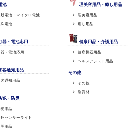
電池
理美容用品・癒し用品
一般電池・マイクロ電池
理美容用品
特殊電池
癒し用品
灯器・電池応用
健康用品・介護用品
灯器・電池応用
健康機器用品
ヘルスアシスト用品
来客通知用品
その他
来客通知用品
その他
副資材
防犯・防災
防犯用品
屋外センサーライト
防災用品