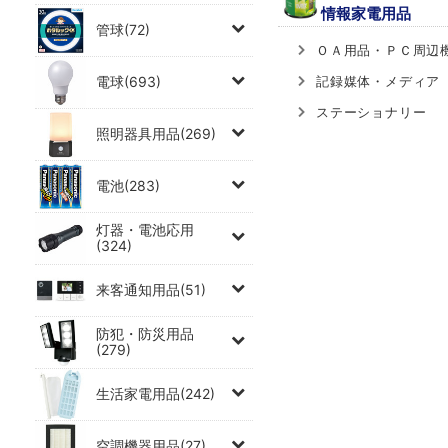
情報家電用品
管球(72)
ＯＡ用品・ＰＣ周辺
電球(693)
記録媒体・メディア
ステーショナリー
照明器具用品(269)
電池(283)
灯器・電池応用
(324)
来客通知用品(51)
防犯・防災用品
(279)
生活家電用品(242)
空調機器用品(27)