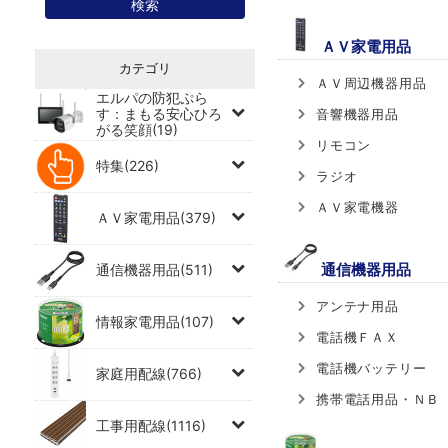
ＡＶ家電用品
カテゴリ
ＡＶ周辺機器用品
エルパの防犯ぷら
す：まもる安心ひろ
音響機器用品
がる笑顔(19)
リモコン
特集(226)
ラジオ
ＡＶ家電機器
ＡＶ家電用品(379)
通信機器用品
通信機器用品(511)
アンテナ用品
情報家電用品(107)
電話機ＦＡＸ
電話機バッテリー
家庭用配線(766)
携帯電話用品・ＮＢ
工事用配線(1116)