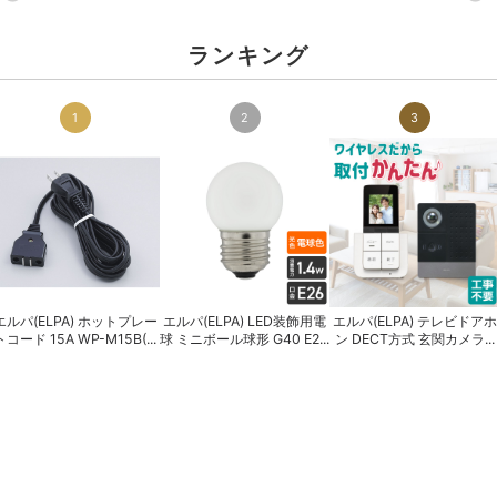
ランキング
1
2
3
エルパ(ELPA) ホットプレー
エルパ(ELPA) LED装飾用電
エルパ(ELPA) テレビドアホ
トコード 15A WP-M15B(...
球 ミニボール球形 G40 E2...
ン DECT方式 玄関カメラ...