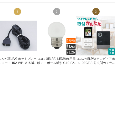
1
2
3
エルパ(ELPA) ホットプレー
エルパ(ELPA) LED装飾用電
エルパ(ELPA) テレビドアホ
トコード 15A WP-M15B(...
球 ミニボール球形 G40 E2...
ン DECT方式 玄関カメラ...