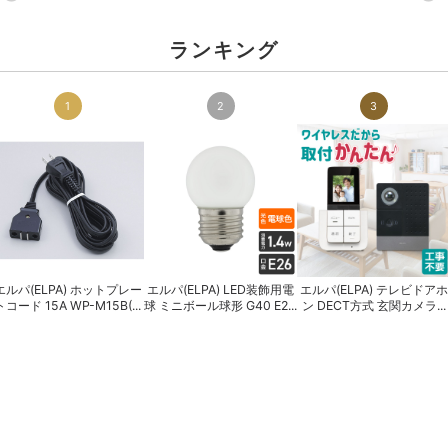
ランキング
1
2
3
エルパ(ELPA) ホットプレー
エルパ(ELPA) LED装飾用電
エルパ(ELPA) テレビドアホ
トコード 15A WP-M15B(...
球 ミニボール球形 G40 E2...
ン DECT方式 玄関カメラ...