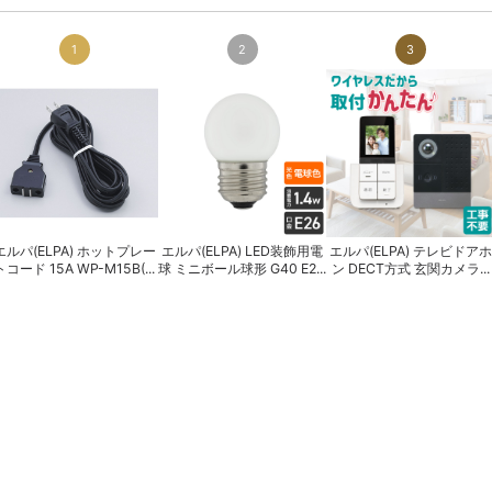
1
2
3
エルパ(ELPA) ホットプレー
エルパ(ELPA) LED装飾用電
エルパ(ELPA) テレビドアホ
トコード 15A WP-M15B(...
球 ミニボール球形 G40 E2...
ン DECT方式 玄関カメラ...