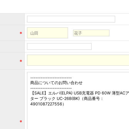
※
※
※