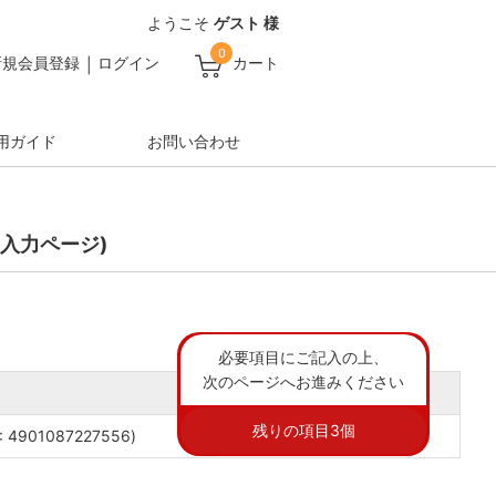
ようこそ
ゲスト 様
0
新規会員登録
ログイン
カート
用ガイド
お問い合わせ
入力ページ)
必要項目にご記入の上、
次のページへお進みください
残りの項目
3
個
901087227556)