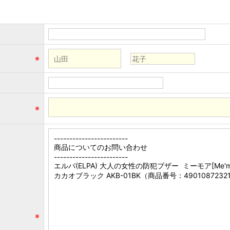
※
※
※