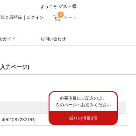
ようこそ
ゲスト 様
0
新規会員登録
ログイン
カート
用ガイド
お問い合わせ
入力ページ)
必要項目にご記入の上、
次のページへお進みください
残りの項目
3
個
01087232161)