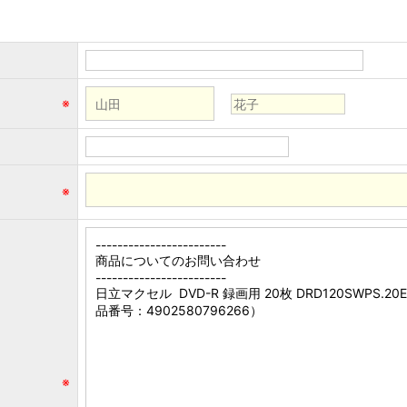
※
※
※