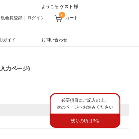
ようこそ
ゲスト 様
0
新規会員登録
ログイン
カート
用ガイド
お問い合わせ
入力ページ)
必要項目にご記入の上、
次のページへお進みください
残りの項目
3
個