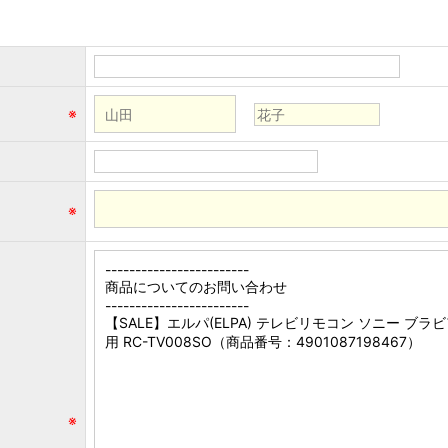
※
※
※