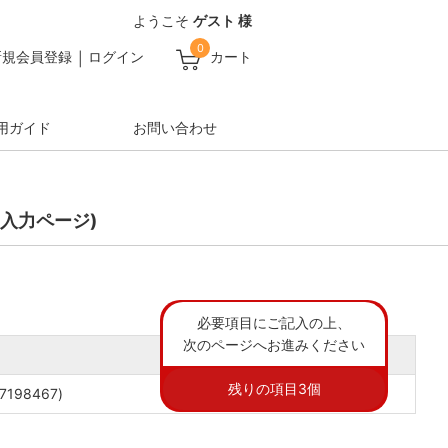
ようこそ
ゲスト 様
0
新規会員登録
ログイン
カート
用ガイド
お問い合わせ
入力ページ)
必要項目にご記入の上、
次のページへお進みください
残りの項目
3
個
198467)