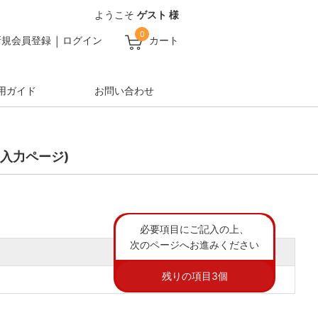
ようこそ
ゲスト 様
0
新規会員登録
ログイン
カート
用ガイド
お問い合わせ
入力ページ)
必要項目にご記入の上、
次のページへお進みください
残りの項目
3
個
)