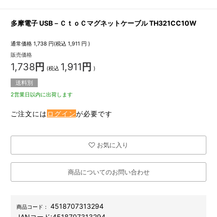
多摩電子 USB－ＣｔｏＣマグネットケーブル TH321CC10W
通常価格
1,738
円(税込
1,911
円 )
販売価格
1,738
円
1,911
円
(税込
)
送料別
2営業日以内に出荷します
ご注文には
ログイン
が必要です
お気に入り
商品についてのお問い合わせ
4518707313294
商品コード：
JANコード:
4518707313294