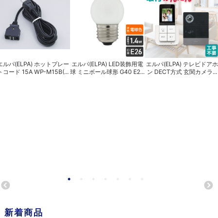
エルパ(ELPA) ホットプレー
エルパ(ELPA) LED装飾用電
エルパ(ELPA) テレビドアホ
トコード 15A WP-M15B(...
球 ミニボール球形 G40 E2...
ン DECT方式 玄関カメラ...
新着商品