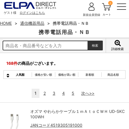
0
ゲスト様
ログインはこちら
カート
新規会員登録
HOME
通信機器用品
携帯電話用品・ＮＢ
携帯電話用品・ＮＢ
詳細検索
168
件
の商品がございます。
人気順
価格が安い順
価格が高い順
新着順
商品名順
1
2
3
4
5
次へ>>
オズマ やわらかケーブル１ｍＡｔｏＣＷＨ UD-SKC
100WH
JANコード4519305191000