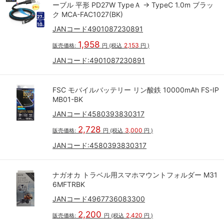
ーブル 平形 PD27W TypeＡ → TypeC 1.0m ブラッ
ク MCA-FAC1027(BK)
JANコード4901087230891
1,958
2,153
販売価格:
円
(税込
円
)
JANコード:
4901087230891
FSC モバイルバッテリー リン酸鉄 10000mAh FS-IP
MB01-BK
JANコード4580393830317
2,728
3,000
販売価格:
円
(税込
円
)
JANコード:
4580393830317
ナガオカ トラベル用スマホマウントフォルダー M31
6MFTRBK
JANコード4967736083300
2,200
2,420
販売価格:
円
(税込
円
)