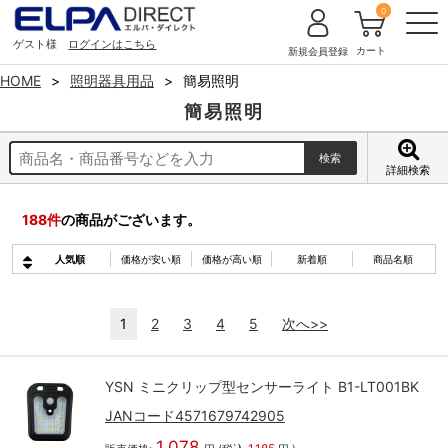
0
ゲスト様
ログインはこちら
カート
新規会員登録
HOME
照明器具用品
簡易照明
簡易照明
詳細検索
188
件
の商品がございます。
人気順
価格が安い順
価格が高い順
新着順
商品名順
1
2
3
4
5
次へ>>
YSN ミニクリップ型センサーライト B1-LT001BK
JANコード4571679742905
1,078