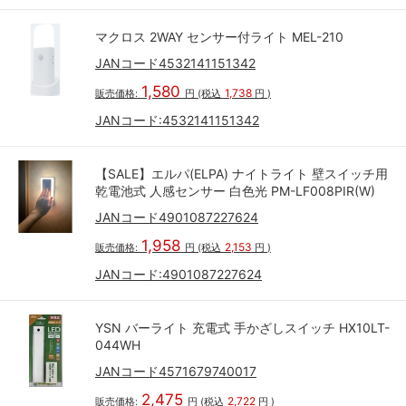
マクロス 2WAY センサー付ライト MEL-210
JANコード4532141151342
1,580
1,738
販売価格:
円
(税込
円
)
JANコード:
4532141151342
【SALE】エルパ(ELPA) ナイトライト 壁スイッチ用
乾電池式 人感センサー 白色光 PM-LF008PIR(W)
JANコード4901087227624
1,958
2,153
販売価格:
円
(税込
円
)
JANコード:
4901087227624
YSN バーライト 充電式 手かざしスイッチ HX10LT-
044WH
JANコード4571679740017
2,475
2,722
販売価格:
円
(税込
円
)