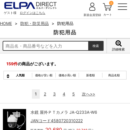
0
ゲスト様
ログインはこちら
カート
新規会員登録
HOME
防犯・防災用品
防犯用品
防犯用品
詳細検索
159
件
の商品がございます。
人気順
価格が安い順
価格が高い順
新着順
商品名順
1
2
3
4
5
次へ>>
水鏡 屋外ＰＴカメラ JA-Q233A-W6
JANコード4580720310222
20,680