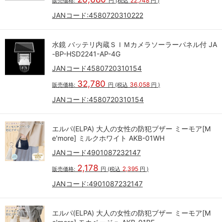
22,748
販売価格:
円
(税込
円
)
JANコード:
4580720310222
水鏡 バッテリ内蔵ＳＩＭカメラソーラーパネル付 JA
-BP-HSD2241-AP-4G
JANコード4580720310154
32,780
36,058
販売価格:
円
(税込
円
)
JANコード:
4580720310154
エルパ(ELPA) 大人の女性の防犯ブザー ミーモア[M
e'more] ミルクホワイト AKB-01WH
JANコード4901087232147
2,178
2,395
販売価格:
円
(税込
円
)
JANコード:
4901087232147
エルパ(ELPA) 大人の女性の防犯ブザー ミーモア[M