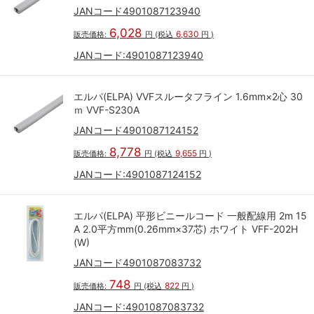
JANコード4901087123940
6,028
6,630
販売価格:
円
(税込
円
)
JANコード:
4901087123940
エルパ(ELPA) VVFスルータフライン 1.6mm×2心 30
ｍ VVF-S230A
JANコード4901087124152
8,778
9,655
販売価格:
円
(税込
円
)
JANコード:
4901087124152
エルパ(ELPA) 平形ビニールコード 一般配線用 2m 15
A 2.0平方mm(0.26mm×37芯) ホワイト VFF-202H
(W)
JANコード4901087083732
748
822
販売価格:
円
(税込
円
)
JANコード:
4901087083732