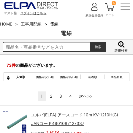
0
ゲスト様
ログインはこちら
カート
新規会員登録
HOME
工事用配線
電線
電線
詳細検索
73
件
の商品がございます。
人気順
価格が安い順
価格が高い順
新着順
商品名順
1
2
3
4
次へ>>
エルパ(ELPA) アースコード 10m KV-1210H(G)
JANコード4901087127337
1,628