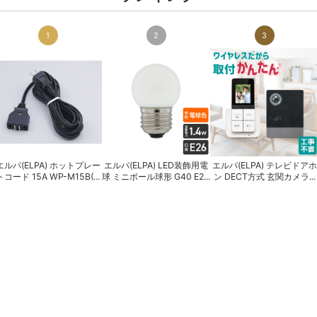
1
2
3
エルパ(ELPA) ホットプレー
エルパ(ELPA) LED装飾用電
エルパ(ELPA) テレビドアホ
トコード 15A WP-M15B(...
球 ミニボール球形 G40 E2...
ン DECT方式 玄関カメラ...