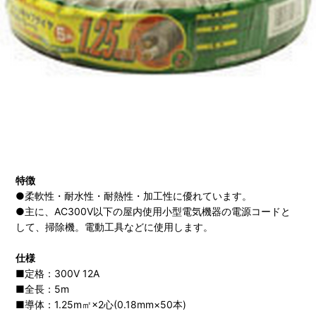
特徴
●柔軟性・耐水性・耐熱性・加工性に優れています。
●主に、AC300V以下の屋内使用小型電気機器の電源コードと
して、掃除機。電動工具などに使用します。
仕様
■定格：300V 12A
■全長：5m
■導体：1.25m㎡×2心(0.18mm×50本)