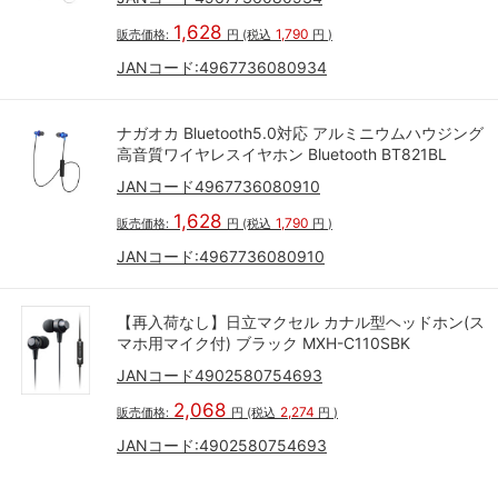
1,628
1,790
販売価格:
円
(税込
円
)
JANコード:
4967736080934
ナガオカ Bluetooth5.0対応 アルミニウムハウジング
高音質ワイヤレスイヤホン Bluetooth BT821BL
JANコード4967736080910
1,628
1,790
販売価格:
円
(税込
円
)
JANコード:
4967736080910
【再入荷なし】日立マクセル カナル型ヘッドホン(ス
マホ用マイク付) ブラック MXH-C110SBK
JANコード4902580754693
2,068
2,274
販売価格:
円
(税込
円
)
JANコード:
4902580754693