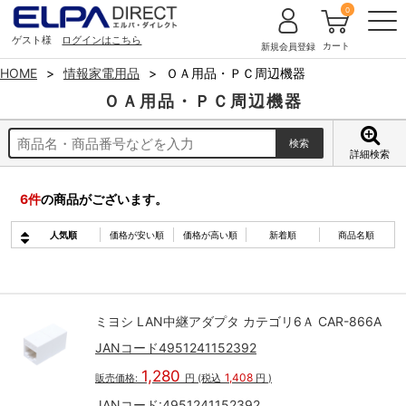
0
ゲスト様
ログインはこちら
カート
新規会員登録
HOME
情報家電用品
ＯＡ用品・ＰＣ周辺機器
ＯＡ用品・ＰＣ周辺機器
詳細検索
6
件
の商品がございます。
人気順
価格が安い順
価格が高い順
新着順
商品名順
ミヨシ LAN中継アダプタ カテゴリ6Ａ CAR-866A
JANコード4951241152392
1,280
1,408
販売価格:
円
(税込
円
)
JANコード:
4951241152392