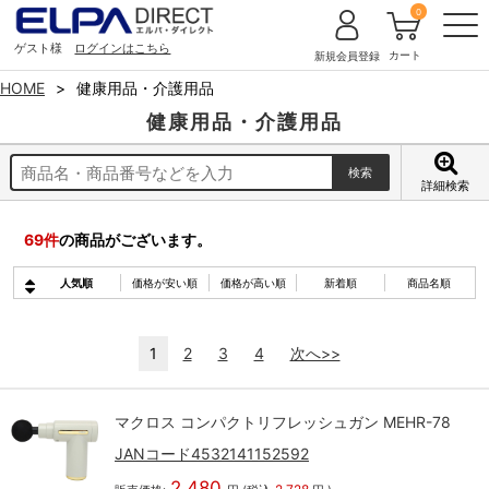
0
ゲスト様
ログインはこちら
カート
新規会員登録
HOME
健康用品・介護用品
健康用品・介護用品
詳細検索
69
件
の商品がございます。
人気順
価格が安い順
価格が高い順
新着順
商品名順
1
2
3
4
次へ>>
マクロス コンパクトリフレッシュガン MEHR-78
JANコード4532141152592
2,480