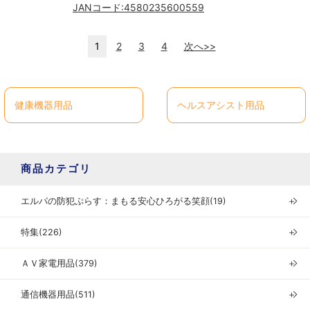
JANコード:
4580235600559
1
2
3
4
次へ>>
健康機器用品
ヘルスアシスト用品
商品カテゴリ
エルパの防犯ぷらす：まもる安心ひろがる笑顔(19)
＋
特集(226)
＋
ＡＶ家電用品(379)
＋
通信機器用品(511)
＋