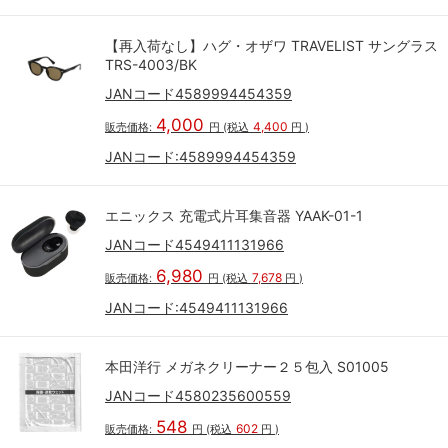
【再入荷なし】ハグ・オザワ TRAVELIST サングラス
TRS-4003/BK
JANコード4589994454359
4,000
4,400
販売価格:
円
(税込
円
)
JANコード:
4589994454359
エニックス 充電式片耳集音器 YAAK-01-1
JANコード4549411131966
6,980
7,678
販売価格:
円
(税込
円
)
JANコード:
4549411131966
本田洋行 メガネクリーナー２５包入 S01005
JANコード4580235600559
548
602
販売価格:
円
(税込
円
)