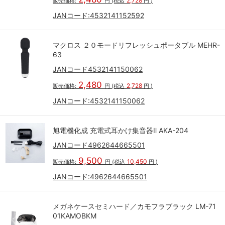
2,728
販売価格:
円
(税込
円
)
JANコード:
4532141152592
マクロス ２０モードリフレッシュポータブル MEHR-
63
JANコード4532141150062
2,480
2,728
販売価格:
円
(税込
円
)
JANコード:
4532141150062
旭電機化成 充電式耳かけ集音器Ⅱ AKA-204
JANコード4962644665501
9,500
10,450
販売価格:
円
(税込
円
)
JANコード:
4962644665501
メガネケースセミハード／カモフラブラック LM-71
01KAMOBKM