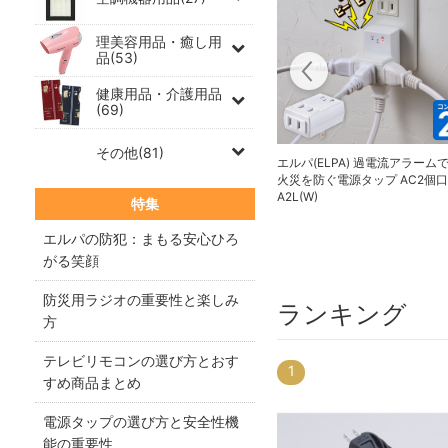
理美容用品・癒し用
品(53)
健康用品・介護用品
(69)
その他(81)
エルパ(ELPA) 過電流アラーム
火災を防ぐ電源タップ AC2個口 
A2L(W)
特集
エルパの防犯：まもる安心ひろ
がる笑顔
防災用ラジオの重要性と楽しみ
ランキング
方
テレビリモコンの選び方とおす
1
20
すめ商品まとめ
電源タップの選び方と安全性機
能の重要性