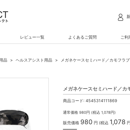
レビュー一覧
よくあるご質問
ご利
用品
ヘルスアシスト用品
メガネケースセミハード／カモフラブラック
メガネケースセミハード／カモフ
商品コード:
4545314111869
通常価格
980
円 (税込
1,078
円)
980
1,078
販売価格
円 (税込
円