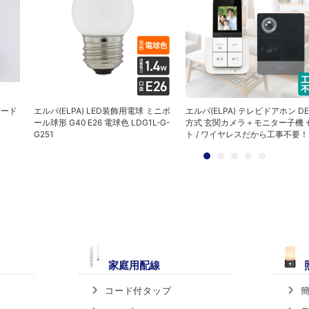
コード
エルパ(ELPA) LED装飾用電球 ミニボ
エルパ(ELPA) テレビドアホン DE
ール球形 G40 E26 電球色 LDG1L-G-
方式 玄関カメラ＋モニター子機 
G251
ト / ワイヤレスだから工事不要！ D
家庭用配線
コード付タップ