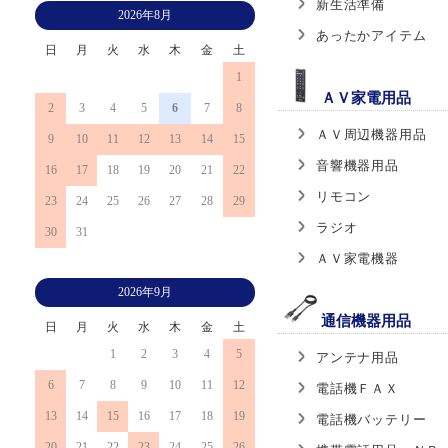
新生活準備
2026年8月
あったかアイテム
日
月
火
水
木
金
土
1
ＡＶ家電用品
2
3
4
5
6
7
8
ＡＶ周辺機器用品
9
10
11
12
13
14
15
音響機器用品
16
17
18
19
20
21
22
リモコン
23
24
25
26
27
28
29
ラジオ
30
31
ＡＶ家電機器
2026年9月
通信機器用品
日
月
火
水
木
金
土
1
2
3
4
5
アンテナ用品
6
7
8
9
10
11
12
電話機ＦＡＸ
13
14
15
16
17
18
19
電話機バッテリー
20
21
22
23
24
25
26