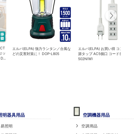
CT
エルパ(ELPA) 強力ランタン／台風な
エルパ(ELPA) お買い得 コンパク
セッ
どの災害対策に！ DOP-L805
源タップ AC5個口 コード長2m LP
...
502N(W)
照明器具用品
空調機器用品
簡易照明
空調用品