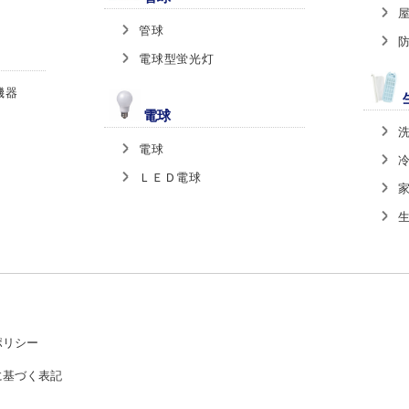
管球
電球型蛍光灯
機器
電球
電球
ＬＥＤ電球
ポリシー
に基づく表記