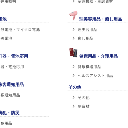
天井用照明
空調機器・空調資材
電池
理美容用品・癒し用品
一般電池・マイクロ電池
理美容用品
特殊電池
癒し用品
灯器・電池応用
健康用品・介護用品
灯器・電池応用
健康機器用品
ヘルスアシスト用品
来客通知用品
その他
来客通知用品
その他
副資材
防犯・防災
防犯用品