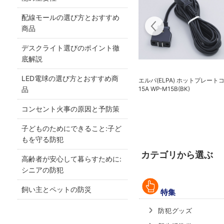
配線モールの選び方とおすすめ
商品
デスクライト選びのポイント徹
底解説
LED電球の選び方とおすすめ商
エルパ(ELPA) ホットプレート
ライト
エルパ(ELPA) 防犯士が作ったスゴイ
15A WP-M15B(BK)
品
防犯カメラ 屋外用カメラ＆モニター
セット TBC-1010S
コンセント火事の原因と予防策
子どものためにできること:子ど
もを守る防犯
カテゴリから選ぶ
高齢者が安心して暮らすために:
シニアの防犯
飼い主とペットの防災
特集
防犯グッズ