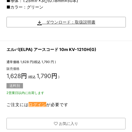
■導体：1.25m㎡×3心(0.18mm×50本)
■カラー：グリーン
ダウンロード：取扱説明書
エルパ(ELPA) アースコード 10m KV-1210H(G)
通常価格
1,628
円(税込
1,790
円 )
販売価格
1,628
円
1,790
円
(税込
)
送料別
2営業日以内に出荷します
ご注文には
ログイン
が必要です
お気に入り