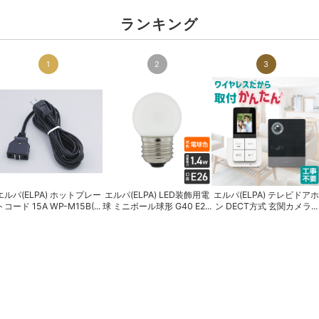
ランキング
1
2
3
エルパ(ELPA) ホットプレー
エルパ(ELPA) LED装飾用電
エルパ(ELPA) テレビドアホ
トコード 15A WP-M15B(...
球 ミニボール球形 G40 E2...
ン DECT方式 玄関カメラ...