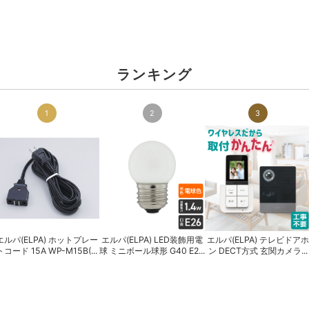
ランキング
1
2
3
エルパ(ELPA) ホットプレー
エルパ(ELPA) LED装飾用電
エルパ(ELPA) テレビドアホ
トコード 15A WP-M15B(...
球 ミニボール球形 G40 E2...
ン DECT方式 玄関カメラ...