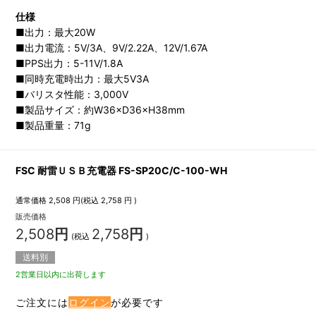
仕様
■出力：最大20W
■出力電流：5V/3A、9V/2.22A、12V/1.67A
■PPS出力：5-11V/1.8A
■同時充電時出力：最大5V3A
■バリスタ性能：3,000V
■製品サイズ：約W36×D36×H38mm
■製品重量：71g
FSC 耐雷ＵＳＢ充電器 FS-SP20C/C-100-WH
通常価格
2,508
円(税込
2,758
円 )
販売価格
2,508
円
2,758
円
(税込
)
送料別
2営業日以内に出荷します
ご注文には
ログイン
が必要です