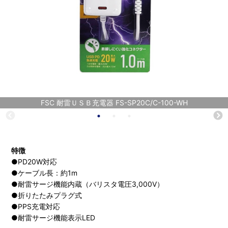
FSC 耐雷ＵＳＢ充電器 FS-SP20C/C-100-WH
特徴
●PD20W対応
●ケーブル長：約1m
●耐雷サージ機能内蔵（バリスタ電圧3,000V）
●折りたたみプラグ式
●PPS充電対応
●耐雷サージ機能表示LED