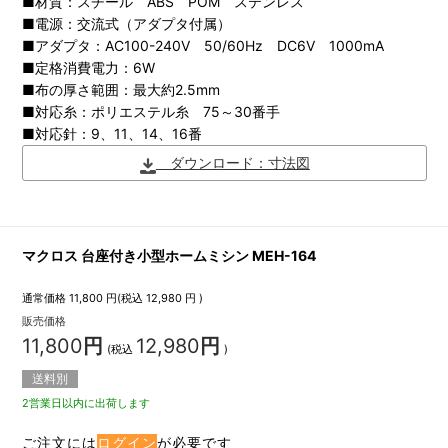
■材質：スチール ABS POM ステンレス
■電源：交流式（アダプタ付属）
■アダプタ：AC100-240V 50/60Hz DC6V 1000mA
■定格消費電力：6W
■布の厚さ範囲：最大約2.5mm
■対応糸：ポリエステル糸 75～30番手
■対応針：9、11、14、16番
ダウンロード：寸法図
マクロス 台座付き小型ホームミシン MEH-164
通常価格
11,800
円(税込
12,980
円 )
販売価格
11,800
円
12,980
円
(税込
)
送料別
2営業日以内に出荷します
ご注文には
ログイン
が必要です