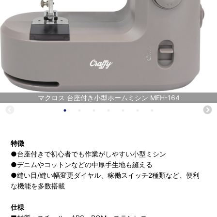
マクロス 台座付き小型ホームミシン MEH-164
特徴
●台座付きで初心者でも作業がしやすい小型ミシン
●デニムやコットンなどの中厚手生地も縫える
●縫い目/縫い幅変更ダイヤル、稼働スイッチ2種類など、便利
な機能を多数搭載
仕様