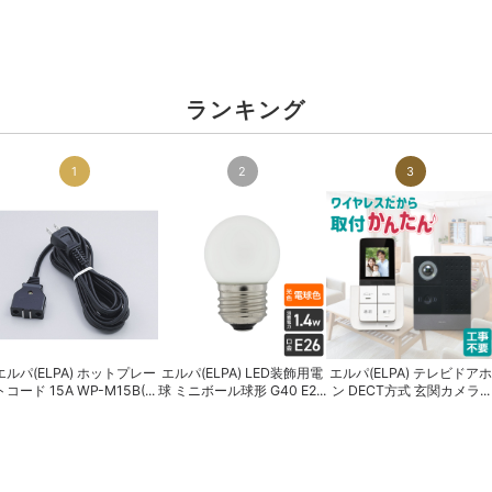
ランキング
1
2
3
エルパ(ELPA) ホットプレー
エルパ(ELPA) LED装飾用電
エルパ(ELPA) テレビドアホ
トコード 15A WP-M15B(...
球 ミニボール球形 G40 E2...
ン DECT方式 玄関カメラ...