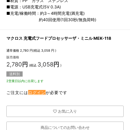
■材質：PP ガラス ステンレス
■電源：USB充電式(5V 0.3A)
■充電/稼働時間：約3～4時間充電(満充電)
約40回使用(1回30秒/無負荷時)
マクロス 充電式フードプロセッサーザ・ミニル MEK-118
通常価格
2,780
円(税込
3,058
円 )
販売価格
2,780
円
3,058
円
(税込
)
送料別
2営業日以内に出荷します
ご注文には
ログイン
が必要です
お気に入り
商品についてのお問い合わせ