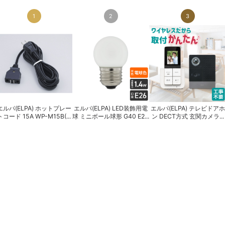
1
2
3
エルパ(ELPA) ホットプレー
エルパ(ELPA) LED装飾用電
エルパ(ELPA) テレビドアホ
トコード 15A WP-M15B(...
球 ミニボール球形 G40 E2...
ン DECT方式 玄関カメラ...