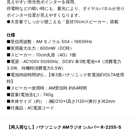
見えやすい蛍光色ポインターを採用。
停電時などの暗い時にも、蓄光により、ダイヤルパネルが光り
ポインター位置が見えやすくなります。
●大音量でしっかり聴こえる「直径10cmスピーカー」搭載
仕様
■受信周波数：AM モノラル 504～1665KHz
■実用最大出力：600mW（DC時）
■スピーカー：10cm丸形（4Ω）1個
■電源：AC100V 50/60Hz、DC6V 単3乾電池×4（消費電力
3.0W、待機時消費電力0.5W）
■電池持続時間(約)…【単3形パナソニック乾電池EVOLTA使用
時】
■スピーカー使用時：AM受信時 約64時間
■質量(電池含む)：740g
■本体サイズ（約）：(幅)210×(高さ)120×(奥行き)62mm
■付属品：AC電源コード
【再入荷なし】パナソニック AMラジオ シルバー R-2255-S