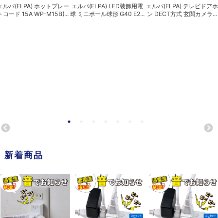
エルパ(ELPA) ホットプレー
エルパ(ELPA) LED装飾用電
エルパ(ELPA) テレビドアホ
トコード 15A WP-M15B(...
球 ミニボール球形 G40 E2...
ン DECT方式 玄関カメラ...
新着商品