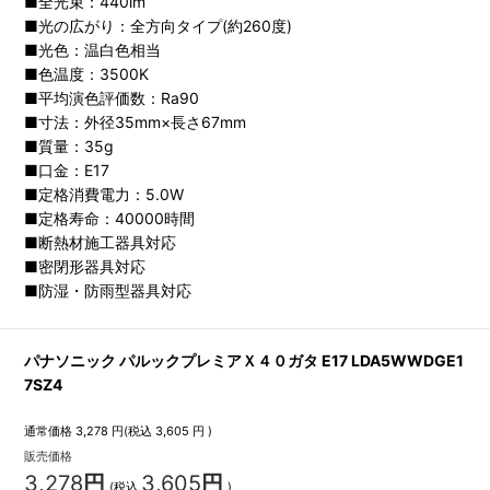
■全光束：440lm
■光の広がり：全方向タイプ(約260度)
■光色：温白色相当
■色温度：3500K
■平均演色評価数：Ra90
■寸法：外径35mm×長さ67mm
■質量：35g
■口金：E17
■定格消費電力：5.0W
■定格寿命：40000時間
■断熱材施工器具対応
■密閉形器具対応
■防湿・防雨型器具対応
パナソニック パルックプレミアＸ４０ガタ E17 LDA5WWDGE1
7SZ4
通常価格
3,278
円(税込
3,605
円 )
販売価格
3,278
円
3,605
円
(税込
)