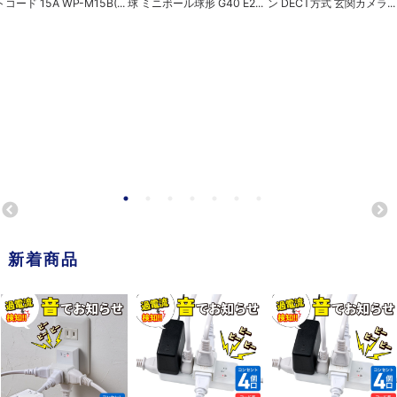
トコード 15A WP-M15B(...
球 ミニボール球形 G40 E2...
ン DECT方式 玄関カメラ...
新着商品