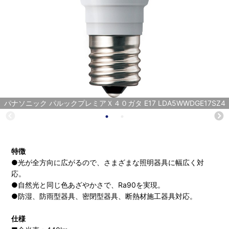
パナソニック パルックプレミアＸ４０ガタ E17 LDA5WWDGE17SZ4
特徴
●光が全方向に広がるので、さまざまな照明器具に幅広く対
応。
●自然光と同じ色あざやかさで、Ra90を実現。
●防湿、防雨型器具、密閉型器具、断熱材施工器具対応。
仕様