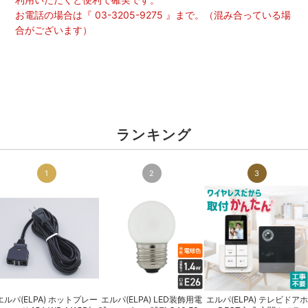
お電話の場合は『 03-3205-9275 』まで。（混み合っている場
合がございます）
ランキング
1
2
3
エルパ(ELPA) ホットプレー
エルパ(ELPA) LED装飾用電
エルパ(ELPA) テレビドアホ