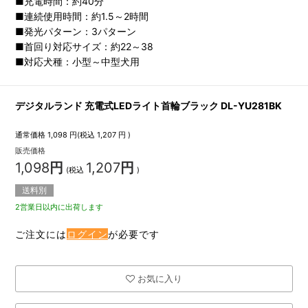
■充電時間：約40分
■連続使用時間：約1.5～2時間
■発光パターン：3パターン
■首回り対応サイズ：約22～38
■対応犬種：小型～中型犬用
デジタルランド 充電式LEDライト首輪ブラック DL-YU281BK
通常価格
1,098
円(税込
1,207
円 )
販売価格
1,098
円
1,207
円
(税込
)
送料別
2営業日以内に出荷します
ご注文には
ログイン
が必要です
お気に入り