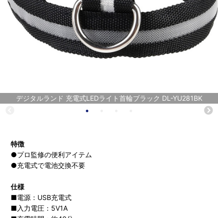
デジタルランド 充電式LEDライト首輪ブラック DL-YU281BK
特徴
●プロ監修の便利アイテム
●充電式で電池交換不要
仕様
■電源：USB充電式
■入力電圧：5V1A