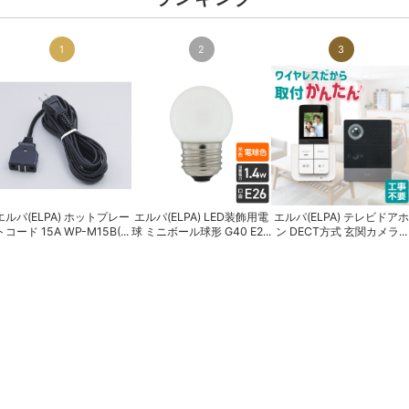
1
2
3
エルパ(ELPA) ホットプレー
エルパ(ELPA) LED装飾用電
エルパ(ELPA) テレビドアホ
トコード 15A WP-M15B(...
球 ミニボール球形 G40 E2...
ン DECT方式 玄関カメラ...