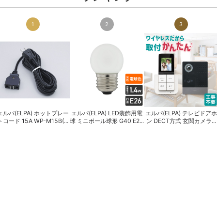
1
2
3
エルパ(ELPA) ホットプレー
エルパ(ELPA) LED装飾用電
エルパ(ELPA) テレビドアホ
トコード 15A WP-M15B(...
球 ミニボール球形 G40 E2...
ン DECT方式 玄関カメラ...