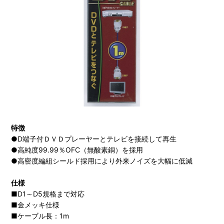
特徴
●D端子付ＤＶＤプレーヤーとテレビを接続して再生
●高純度99.99％OFC（無酸素銅）を採用
●高密度編組シールド採用により外来ノイズを大幅に低減
仕様
■D1～D5規格まで対応
■金メッキ仕様
■ケーブル長：1m