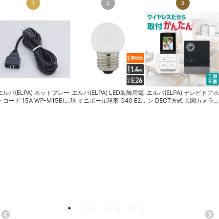
1
2
3
エルパ(ELPA) ホットプレー
エルパ(ELPA) LED装飾用電
エルパ(ELPA) テレビドアホ
トコード 15A WP-M15B(...
球 ミニボール球形 G40 E2...
ン DECT方式 玄関カメラ...