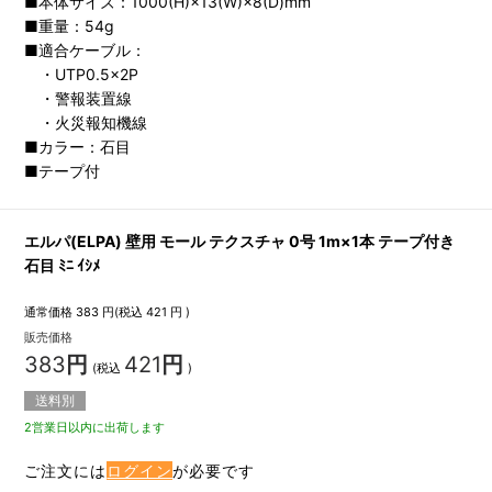
■本体サイズ：1000(H)×13(W)×8(D)mm
■重量：54g
■適合ケーブル：
・UTP0.5×2P
・警報装置線
・火災報知機線
■カラー：石目
■テープ付
エルパ(ELPA) 壁用 モール テクスチャ 0号 1m×1本 テープ付き
石目 ﾐﾆ ｲｼﾒ
通常価格
383
円(税込
421
円 )
販売価格
383
円
421
円
(税込
)
送料別
2営業日以内に出荷します
ご注文には
ログイン
が必要です