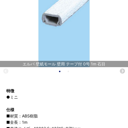
エルパ 壁紙モール 壁用 テープ付 0号 1m 石目
特徴
●ミニ
仕様
■材質：ABS樹脂
■全長：1m