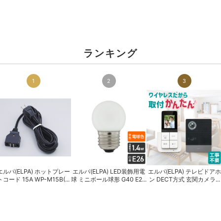
ランキング
1
2
3
エルパ(ELPA) ホットプレー
エルパ(ELPA) LED装飾用電
エルパ(ELPA) テレビドアホ
トコード 15A WP-M15B(...
球 ミニボール球形 G40 E2...
ン DECT方式 玄関カメラ...