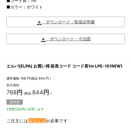
■コード長：1m
■カラー：ホワイト
ダウンロード：取扱説明書
ダウンロード：寸法図
エルパ(ELPA) お買い得 延長コード コード長1m LPE-101N(W)
通常価格
768
円(税込
844
円 )
販売価格
768
円
844
円
(税込
)
送料別
2営業日以内に出荷します
ご注文には
ログイン
が必要です