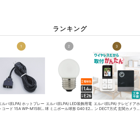
ランキング
1
2
3
エルパ(ELPA) ホットプレー
エルパ(ELPA) LED装飾用電
エルパ(ELPA) テレビドアホ
トコード 15A WP-M15B(...
球 ミニボール球形 G40 E2...
ン DECT方式 玄関カメラ...