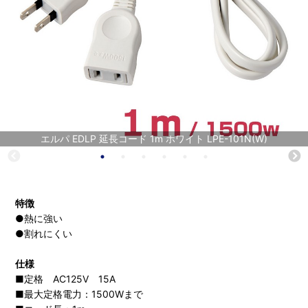
エルパ EDLP 延長コード 1m ホワイト LPE-101N(W)
特徴
●熱に強い
●割れにくい
仕様
■定格 AC125V 15A
■最大定格電力：1500Wまで