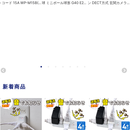
トコード 15A WP-M15B(...
球 ミニボール球形 G40 E2...
ン DECT方式 玄関カメラ...
新着商品