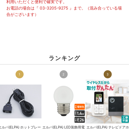
利用いただくと便利で確実です。
お電話の場合は『 03-3205-9275 』まで。（混み合っている場
合がございます）
ランキング
1
2
3
エルパ(ELPA) ホットプレー
エルパ(ELPA) LED装飾用電
エルパ(ELPA) テレビドアホ