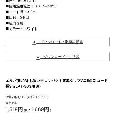
■合計1500Wまで
■使用温度範囲：-10℃～40℃
■コード長：3.0m
■口数：5個口
■屋内専用
■カラー：ホワイト
ダウンロード：取扱説明書
ダウンロード：寸法図
エルパ(ELPA) お買い得 コンパクト電源タップ AC5個口 コード
長3m LPT-503N(W)
通常価格
1,518
円(税込
1,669
円 )
販売価格
1,518
円
1,669
円
(税込
)