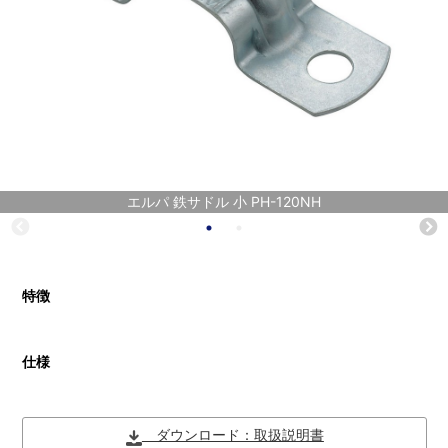
エルパ 鉄サドル 小 PH-120NH
特徴
仕様
ダウンロード：取扱説明書