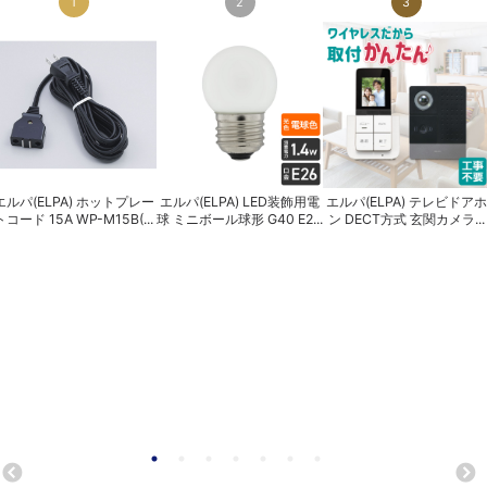
1
2
3
エルパ(ELPA) ホットプレー
エルパ(ELPA) LED装飾用電
エルパ(ELPA) テレビドアホ
トコード 15A WP-M15B(...
球 ミニボール球形 G40 E2...
ン DECT方式 玄関カメラ...