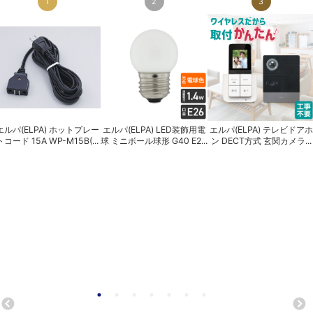
1
2
3
エルパ(ELPA) ホットプレー
エルパ(ELPA) LED装飾用電
エルパ(ELPA) テレビドアホ
トコード 15A WP-M15B(...
球 ミニボール球形 G40 E2...
ン DECT方式 玄関カメラ...