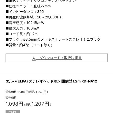
■形式：ダイナミック型ステレオヘッドホン
■仕様ユニット：直径27mm
■インピーダンス：32Ω
■再生周波数帯域：20～20,000Hz
■音圧感度：102dB/mW
■最大入力：100mW
■コード長：約1.2m
■プラグ：φ3.5mm金メッキストレートステレオミニプラグ
■質量：約47g（コード除く）
ダウンロード：取扱説明書
エルパ(ELPA) ステレオヘッドホン 開放型 1.2m RD-NA12
通常価格
1,098
円(税込
1,207
円 )
販売価格
1,098
円
1,207
円
(税込
)
送料別