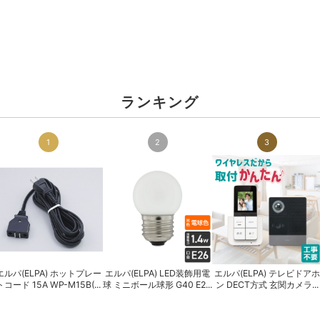
ランキング
1
2
3
エルパ(ELPA) ホットプレー
エルパ(ELPA) LED装飾用電
エルパ(ELPA) テレビドアホ
トコード 15A WP-M15B(...
球 ミニボール球形 G40 E2...
ン DECT方式 玄関カメラ...