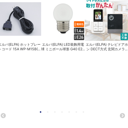
エルパ(ELPA) ホットプレー
エルパ(ELPA) LED装飾用電
エルパ(ELPA) テレビドアホ
トコード 15A WP-M15B(...
球 ミニボール球形 G40 E2...
ン DECT方式 玄関カメラ...