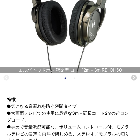
エルパ ヘッドホン 密閉型 コード2m＋3m RD-OH50
特徴
●気になる音漏れを防ぐ密閉タイプ
●大画面テレビでの使用に最適な3m＋延長コード2mの超ロン
グコード。
●手元で音量調節可能な、ボリュームコントロール付。モノラ
ルテレビの音声も両耳で楽しめる、ステレオ／モノラルの切り