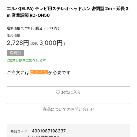
エルパ(ELPA) テレビ用ステレオヘッドホン 密閉型 2m＋延長 3
m 音量調節 RD-OH50
通常価格
2,728
円(税込
3,000
円 )
販売価格
2,728
円
3,000
円
(税込
)
送料別
2営業日以内に出荷します
ご注文には
ログイン
が必要です
お気に入り
商品についてのお問い合わせ
4901087198337
商品コード：