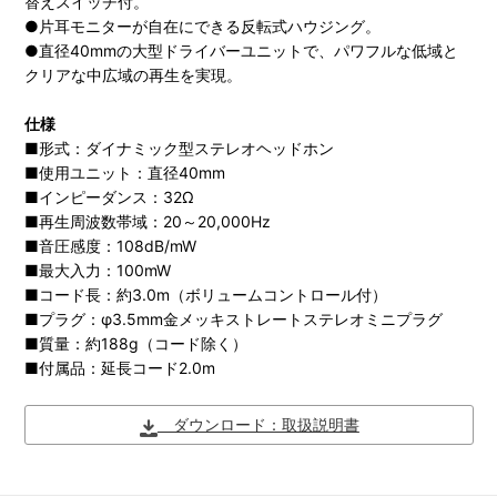
替えスイッチ付。
●片耳モニターが自在にできる反転式ハウジング。
●直径40mmの大型ドライバーユニットで、パワフルな低域と
クリアな中広域の再生を実現。
仕様
■形式：ダイナミック型ステレオヘッドホン
■使用ユニット：直径40mm
■インピーダンス：32Ω
■再生周波数帯域：20～20,000Hz
■音圧感度：108dB/mW
■最大入力：100mW
■コード長：約3.0m（ボリュームコントロール付）
■プラグ：φ3.5mm金メッキストレートステレオミニプラグ
■質量：約188g（コード除く）
■付属品：延長コード2.0m
ダウンロード：取扱説明書