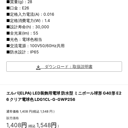
■質量(g)：28
■口金：E26
■定格入力電流(A)：0.016
■定格消費電力(W)：1.4
■設計寿命(h)：30,000
■全光束(lm)：55
■光色：電球色相当
■交流電源：100V50/60Hz共用
■防水設計：IP65
ダウンロード：取扱説明書
エルパ(ELPA) LED装飾用電球 防水型 ミニボール球形 G40形 E2
6 クリア電球色 LDG1CL-G-GWP256
通常価格
1,408
円(税込
1,548
円 )
販売価格
1,408
円
1,548
円
(税込
)