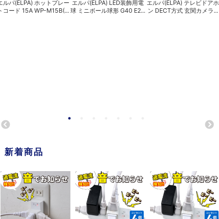
エルパ(ELPA) ホットプレー
エルパ(ELPA) LED装飾用電
エルパ(ELPA) テレビドアホ
トコード 15A WP-M15B(...
球 ミニボール球形 G40 E2...
ン DECT方式 玄関カメラ...
新着商品