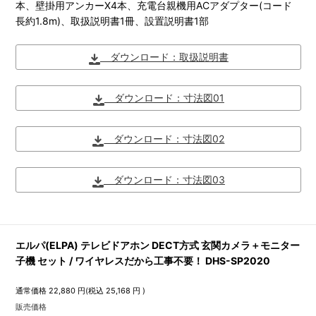
本、壁掛用アンカーX4本、充電台親機用ACアダプター(コード
長約1.8m)、取扱説明書1冊、設置説明書1部
ダウンロード：取扱説明書
ダウンロード：寸法図01
ダウンロード：寸法図02
ダウンロード：寸法図03
エルパ(ELPA) テレビドアホン DECT方式 玄関カメラ＋モニター
子機 セット / ワイヤレスだから工事不要！ DHS-SP2020
通常価格
22,880
円(税込
25,168
円 )
販売価格