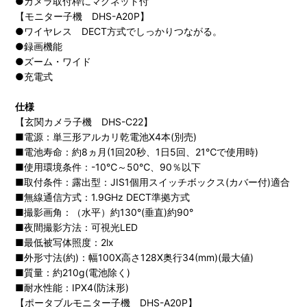
●カメラ取付枠にマグネット付
【モニター子機 DHS-A20P】
●ワイヤレス DECT方式でしっかりつながる。
●録画機能
●ズーム・ワイド
●充電式
仕様
【玄関カメラ子機 DHS-C22】
■電源：単三形アルカリ乾電池X4本(別売)
■電池寿命：約8ヵ月(1回20秒、1日5回、21℃で使用時)
■使用環境条件：-10℃～50℃、90％以下
■取付条件：露出型：JIS1個用スイッチボックス(カバー付)適合
■無線通信方式：1.9GHz DECT準拠方式
■撮影画角：（水平）約130°(垂直)約90°
■夜間撮影方法：可視光LED
■最低被写体照度：2lx
■外形寸法(約)：幅100X高さ128X奥行34(mm)(最大値)
■質量：約210g(電池除く)
■耐水性能：IPX4(防沫形)
【ポータブルモニター子機 DHS-A20P】