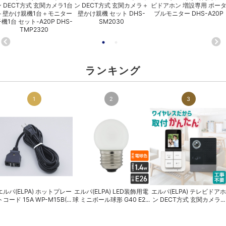
ン DECT方式 玄関カメラ1台
ン DECT方式 玄関カメラ＋
ビドアホン 増設専用 ポー
＋壁かけ親機1台＋モニター
壁かけ親機 セット DHS-
ブルモニター DHS-A20P
機1台 セット-A20P DHS-
SM2030
TMP2320
ランキング
1
2
3
エルパ(ELPA) ホットプレー
エルパ(ELPA) LED装飾用電
エルパ(ELPA) テレビドアホ
トコード 15A WP-M15B(...
球 ミニボール球形 G40 E2...
ン DECT方式 玄関カメラ...