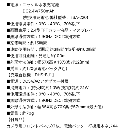
■電源：ニッケル水素充電池
DC2.4V/750mAh
(交換用充電池 弊社型番：TSA-220)
■使用環境条件：0℃～40℃、70%以下
■画面表示：2.4型TFTカラー液晶ディスプレイ
■無線通信方式：1.9GHz DECT準拠方式
■充電時間：約15時間
■連続使用時間：(通話)約3時間/(待受)約100時間
■使用可能距離：見通し約100m
■外形寸法(約)：幅57X高さ137X奥行22(mm)
■質量：約120g(電池パック含む)
【充電台親機 DHS-BJ1】
■電源：DC5V/ACアダプター付属
■消費電力：(待受時)約1.0W/(充電時)約2.1W
■使用環境条件：0℃～40℃、70%以下
■無線通信方式：1.9GHz DECT準拠方式
■外形寸法(約)：幅85X高さ70X奥行57(mm)(最大値)
■質量：約70g
【付属品】
カメラ用フロントパネルX1枚、電池パック、壁掛用木ネジX4