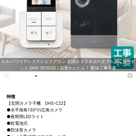
エルパ ワイヤレステレビドアホン 玄関カメラ＆ポータブルモニターセ
ット DHS-SP2020 / 設置かんたん！ 配線工事不要
特徴
【玄関カメラ子機 DHS-C22】
●水平画角130°の広角カメラ
●夜間用LEDライト
●乾電池式
●防沫形カメラ