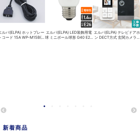
エルパ(ELPA) ホットプレー
エルパ(ELPA) LED装飾用電
エルパ(ELPA) テレビドアホ
トコード 15A WP-M15B(...
球 ミニボール球形 G40 E2...
ン DECT方式 玄関カメラ...
新着商品