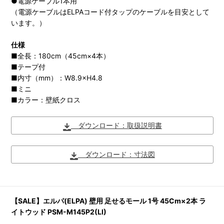
●電源ケーブル1本用
（電源ケーブルはELPAコード付タップのケーブルを目安として
います。）
仕様
■全長：180cm（45cm×4本）
■テープ付
■内寸（mm）：W8.9×H4.8
■ミニ
■カラー：壁紙クロス
ダウンロード：取扱説明書
ダウンロード：寸法図
【SALE】エルパ(ELPA) 壁用 足せるモール 1号 45Cm×2本 ラ
イトウッド PSM-M145P2(LI)