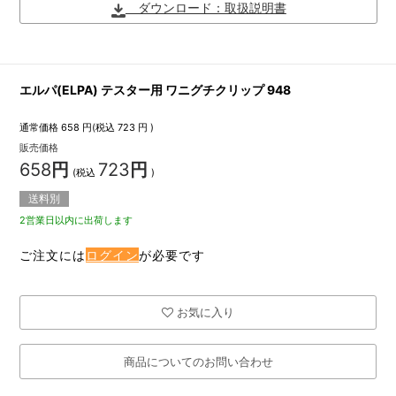
ダウンロード：取扱説明書
エルパ(ELPA) テスター用 ワニグチクリップ 948
通常価格
658
円(税込
723
円 )
販売価格
658
円
723
円
(税込
)
送料別
2営業日以内に出荷します
ご注文には
ログイン
が必要です
お気に入り
商品についてのお問い合わせ