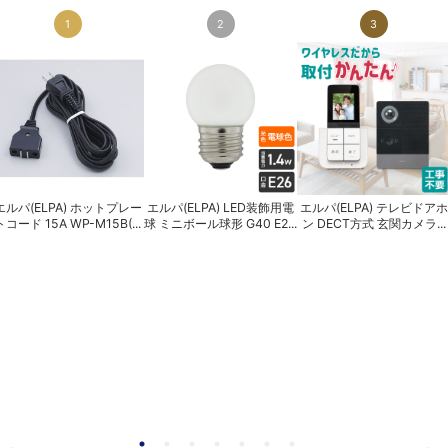
1
2
3
エルパ(ELPA) ホットプレー
エルパ(ELPA) LED装飾用電
エルパ(ELPA) テレビドアホ
トコード 15A WP-M15B(...
球 ミニボール球形 G40 E2...
ン DECT方式 玄関カメラ...