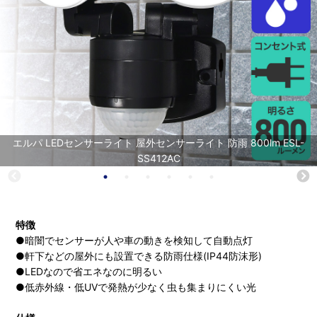
エルパ LEDセンサーライト 屋外センサーライト 防雨 800lm ESL-
SS412AC
特徴
●暗闇でセンサーが人や車の動きを検知して自動点灯
●軒下などの屋外にも設置できる防雨仕様(IP44防沫形)
●LEDなので省エネなのに明るい
●低赤外線・低UVで発熱が少なく虫も集まりにくい光