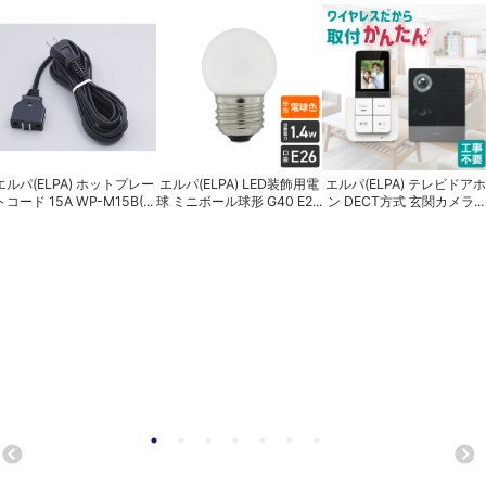
エルパ(ELPA) ホットプレー
エルパ(ELPA) LED装飾用電
エルパ(ELPA) テレビドアホ
トコード 15A WP-M15B(...
球 ミニボール球形 G40 E2...
ン DECT方式 玄関カメラ...