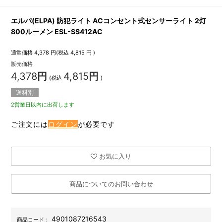
エルパ(ELPA) 防犯ライト ACコンセント式センサーライト 2灯
800ルーメン ESL-SS412AC
通常価格
4,378
円(税込
4,815
円 )
販売価格
4,378
円
4,815
円
(税込
)
送料別
2営業日以内に出荷します
ご注文には
ログイン
が必要です
お気に入り
商品についてのお問い合わせ
4901087216543
商品コード：