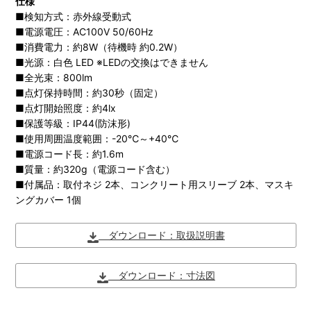
仕様
■検知方式：赤外線受動式
■電源電圧：AC100V 50/60Hz
■消費電力：約8W（待機時 約0.2W）
■光源：白色 LED ※LEDの交換はできません
■全光束：800lm
■点灯保持時間：約30秒（固定）
■点灯開始照度：約4lx
■保護等級：IP44(防沫形)
■使用周囲温度範囲：-20℃～+40℃
■電源コード長：約1.6m
■質量：約320g（電源コード含む）
■付属品：取付ネジ 2本、コンクリート用スリーブ 2本、マスキ
ングカバー 1個
ダウンロード：取扱説明書
ダウンロード：寸法図