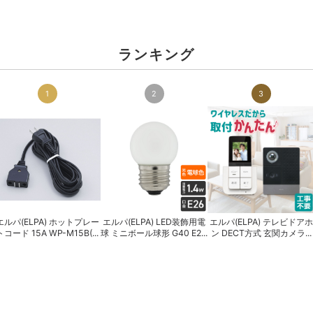
ランキング
1
2
3
エルパ(ELPA) ホットプレー
エルパ(ELPA) LED装飾用電
エルパ(ELPA) テレビドアホ
トコード 15A WP-M15B(...
球 ミニボール球形 G40 E2...
ン DECT方式 玄関カメラ...