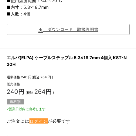
■使用温度範囲：-40～70℃
■内寸：5.3×18.7mm
■入数：4個
ダウンロード：取扱説明書
エルパ(ELPA) ケーブルステップル 5.3×18.7mm 4個入 KST-N
20H
通常価格
240
円(税込
264
円 )
販売価格
240
円
264
円
(税込
)
送料別
2営業日以内に出荷します
ご注文には
ログイン
が必要です