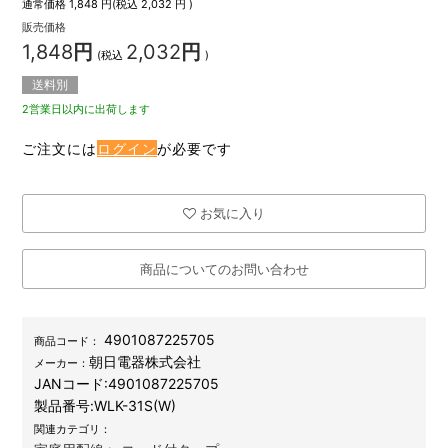
通常価格
1,848
円(税込
2,032
円 )
販売価格
1,848
円
2,032
円
(税込
)
送料別
2営業日以内に出荷します
ご注文には
ログイン
が必要です
お気に入り
商品についてのお問い合わせ
4901087225705
商品コード：
朝日電器株式会社
メーカー：
JANコード:
4901087225705
製品番号:
WLK-31S(W)
関連カテゴリ：