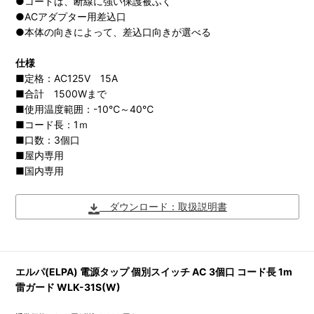
●コードは、断線に強い保護被ふく
●ACアダプター用差込口
●本体の向きによって、差込口向きが選べる
仕様
■定格：AC125V 15A
■合計 1500Wまで
■使用温度範囲：-10℃～40℃
■コード長：1ｍ
■口数：3個口
■屋内専用
■国内専用
ダウンロード：取扱説明書
エルパ(ELPA) 電源タップ 個別スイッチ AC 3個口 コード長 1m
雷ガード WLK-31S(W)