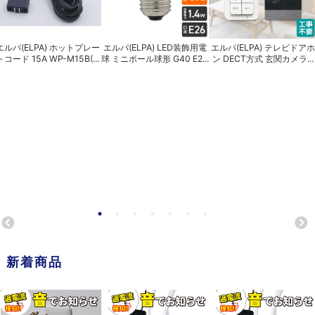
エルパ(ELPA) ホットプレー
エルパ(ELPA) LED装飾用電
エルパ(ELPA) テレビドアホ
トコード 15A WP-M15B(...
球 ミニボール球形 G40 E2...
ン DECT方式 玄関カメラ...
新着商品