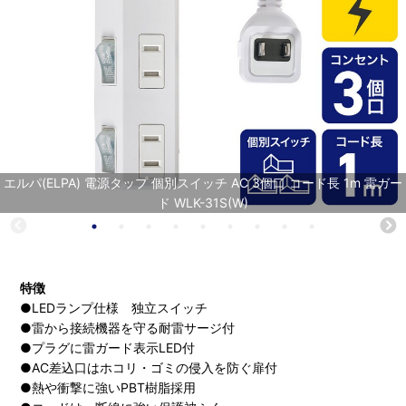
エルパ(ELPA) 電源タップ 個別スイッチ AC 3個口 コード長 1m 雷ガー
ド WLK-31S(W)
特徴
●LEDランプ仕様 独立スイッチ
●雷から接続機器を守る耐雷サージ付
●プラグに雷ガード表示LED付
●AC差込口はホコリ・ゴミの侵入を防ぐ扉付
●熱や衝撃に強いPBT樹脂採用