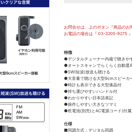
お問合せは、上のボタン『商品のお
お電話の場合は『 03-3205-92
特徴
●デジタルチューナー内蔵で聴きや
●オートスキャンでらくらく自動選
●SW(短波)放送も聴ける
●大音量で聴ける大型9cmスピーカ
●時計も表示できる大型液晶付
●持ち運びやすいハンドル付
●わかりやすい日本語表記
●操作しやすい大きなツマミ
●乾電池(別売)とAC電源コード(付属
仕様
■同調方式：デジタル同調