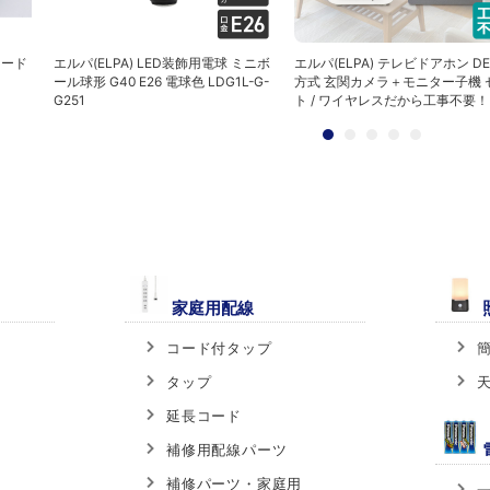
コード
エルパ(ELPA) LED装飾用電球 ミニボ
エルパ(ELPA) テレビドアホン DE
ール球形 G40 E26 電球色 LDG1L-G-
方式 玄関カメラ＋モニター子機 
G251
ト / ワイヤレスだから工事不要！ D
家庭用配線
コード付タップ
タップ
延長コード
補修用配線パーツ
補修パーツ・家庭用