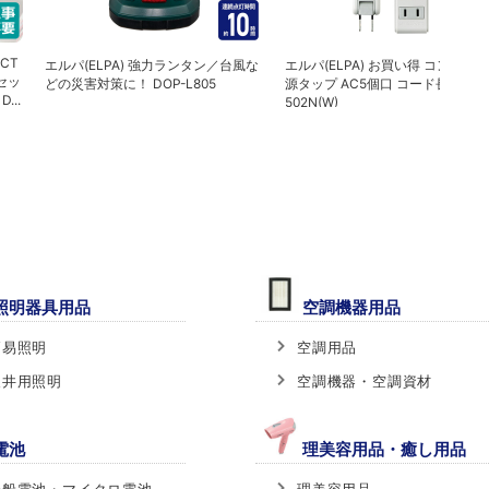
CT
エルパ(ELPA) 強力ランタン／台風な
エルパ(ELPA) お買い得 コンパク
セッ
どの災害対策に！ DOP-L805
源タップ AC5個口 コード長2m LP
...
502N(W)
照明器具用品
空調機器用品
簡易照明
空調用品
天井用照明
空調機器・空調資材
電池
理美容用品・癒し用品
一般電池・マイクロ電池
理美容用品