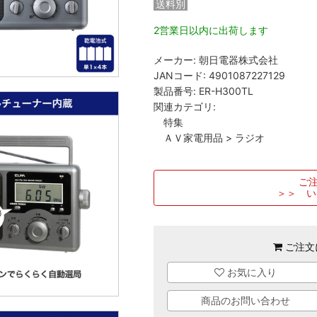
送料別
2営業日以内に出荷します
メーカー:
朝日電器株式会社
JANコード:
4901087227129
製品番号:
ER-H300TL
関連カテゴリ:
特集
ＡＶ家電用品
>
ラジオ
ご注
＞＞ い
ご注文
お気に入り
商品のお問い合わせ