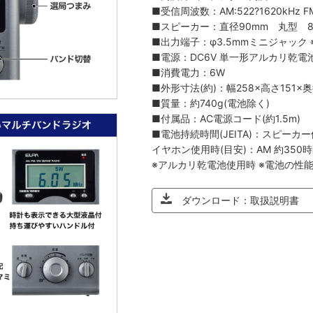
■受信周波数：AM:522?1620kHz FM
■スピーカー：直径90mm 丸型 8
■出力端子：φ3.5mmミニジャック
■電源：DC6V 単一形アルカリ乾電池×4本
■消費電力：6W
■外形寸法(約)：幅258×高さ151×奥
■質量：約740g(電池除く)
■付属品：AC電源コード(約1.5m)
■電池持続時間(JEITA)：スピーカー使
イヤホン使用時(目安)：AM 約350時間
※アルカリ乾電池使用時 ※電池の性
ダウンロード：取扱説明書