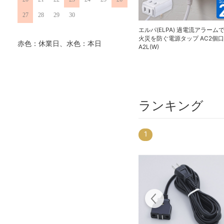
27
28
29
30
エルパ(ELPA) 過電流アラーム
火災を防ぐ電源タップ AC2個口 
赤色：休業日、水色：本日
A2L(W)
ランキング
1
20