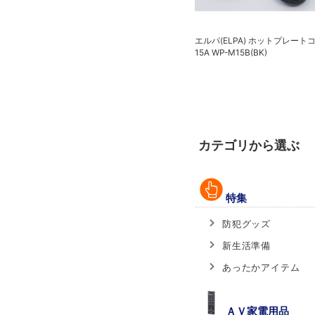
エルパ(ELPA) ホットプレート
ライト
エルパ(ELPA) 防犯士が作ったスゴイ
15A WP-M15B(BK)
防犯カメラ 屋外用カメラ＆モニター
セット TBC-1010S
カテゴリから選ぶ
特集
防犯グッズ
新生活準備
あったかアイテム
ＡＶ家電用品