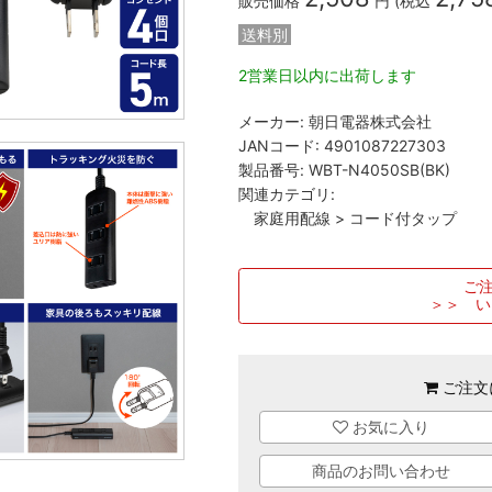
販売価格
円 (税込
送料別
2営業日以内に出荷します
メーカー:
朝日電器株式会社
JANコード:
4901087227303
製品番号:
WBT-N4050SB(BK)
関連カテゴリ:
家庭用配線
>
コード付タップ
ご注
＞＞ い
ご注文
お気に入り
商品のお問い合わせ