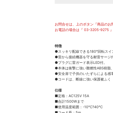
お問合せは、上のボタン『商品のお
お電話の場合は『 03-3205-92
特徴
●スッキリ配線できる180°回転ス
●雷から接続機器を守る耐雷サージ
●プラグに雷ガード表示LED付。
●本体は衝撃に強い難燃性ABS樹脂
●安全扉で子供のいたずらによる感
●コードは、断線に強い保護被ふく
仕様
■定格：AC125V 15A
■合計1500Wまで
■使用温度範囲：-10℃?40℃
■コード長：5m