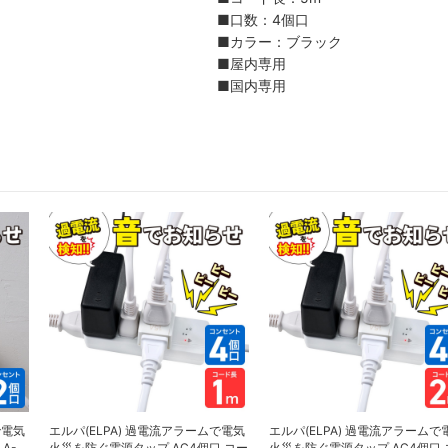
■口数：4個口
■カラー：ブラック
■屋内専用
■国内専用
で電気
エルパ(ELPA) 過電流アラームで電気
エルパ(ELPA) 過電流アラームで
A-
火災を防ぐ電源タップ AC4個口 コー
火災を防ぐ電源タップ AC4個口 