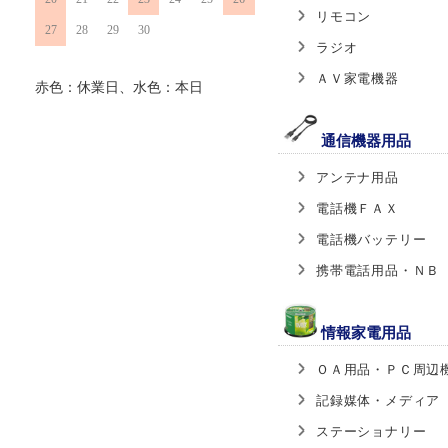
リモコン
27
28
29
30
ラジオ
ＡＶ家電機器
赤色：休業日、水色：本日
通信機器用品
アンテナ用品
電話機ＦＡＸ
電話機バッテリー
携帯電話用品・ＮＢ
情報家電用品
ＯＡ用品・ＰＣ周辺
記録媒体・メディア
ステーショナリー