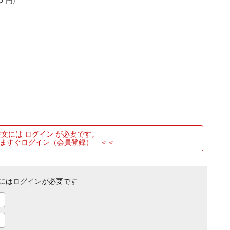
円)
文には ログイン が必要です。
ますぐログイン（会員登録） ＜＜
には
ログイン
が必要です