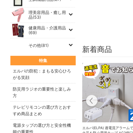
理美容用品・癒し用
品(53)
健康用品・介護用品
(69)
その他(81)
新着商品
特集
エルパの防犯：まもる安心ひろ
がる笑顔
防災用ラジオの重要性と楽しみ
方
テレビリモコンの選び方とおす
すめ商品まとめ
電源タップの選び方と安全性機
エルパ(ELPA) 過電流アラーム
能の重要性
火災を防ぐ電源タップ AC2個口 