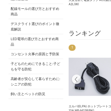
A2L(W)
配線モールの選び方とおすすめ
商品
デスクライト選びのポイント徹
底解説
ランキング
LED電球の選び方とおすすめ商
品
1
20
コンセント火事の原因と予防策
子どものためにできること:子ど
もを守る防犯
高齢者が安心して暮らすために:
シニアの防犯
飼い主とペットの防災
エルパ(ELPA) ホットプレート
ライト
エルパ(ELPA) 防犯士が作ったスゴイ
15A WP-M15B(BK)
防犯カメラ 屋外用カメラ＆モニター