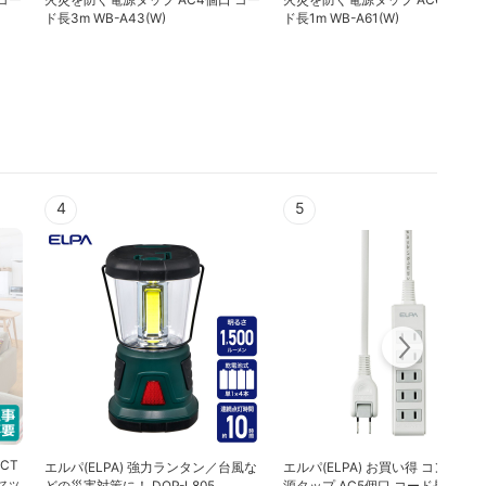
ド長3m WB-A43(W)
ド長1m WB-A61(W)
4
5
CT
エルパ(ELPA) 強力ランタン／台風な
エルパ(ELPA) お買い得 コンパク
セッ
どの災害対策に！ DOP-L805
源タップ AC5個口 コード長2m LP