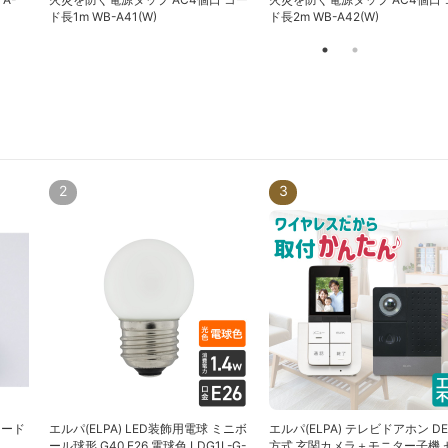
ド長1m WB-A41(W)
ド長2m WB-A42(W)
2
3
コード
エルパ(ELPA) LED装飾用電球 ミニボ
エルパ(ELPA) テレビドアホン DE
ール球形 G40 E26 電球色 LDG1L-G-
方式 玄関カメラ＋モニター子機 