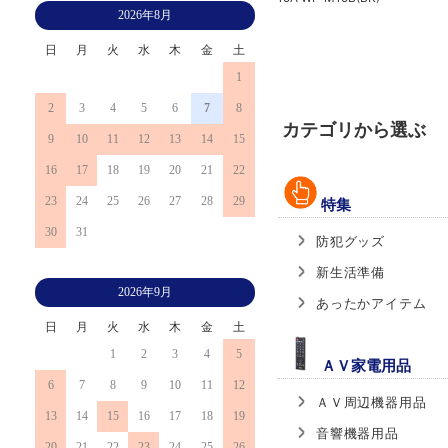
2026年8月
セット TBC-1010S
日
月
火
水
木
金
土
1
2
3
4
5
6
7
8
カテゴリから選ぶ
9
10
11
12
13
14
15
16
17
18
19
20
21
22
23
24
25
26
27
28
29
特集
30
31
防犯グッズ
新生活準備
2026年9月
あったかアイテム
日
月
火
水
木
金
土
1
2
3
4
5
ＡＶ家電用品
6
7
8
9
10
11
12
ＡＶ周辺機器用品
13
14
15
16
17
18
19
音響機器用品
20
21
22
23
24
25
26