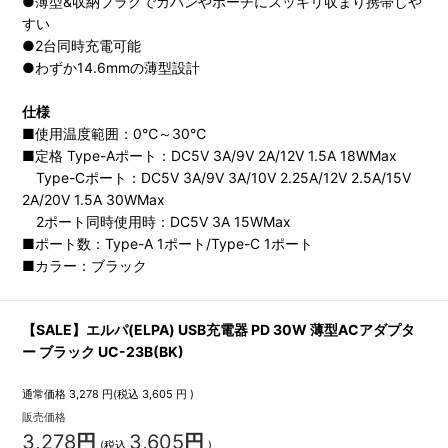
●薄型&収納プラグでカバンやポーチにスッキリ収まり携帯しや
すい
●2台同時充電可能
●わずか14.6mmの薄型設計
仕様
■使用温度範囲：0℃～30℃
■定格 Type-Aポート：DC5V 3A/9V 2A/12V 1.5A 18WMax
Type-Cポート：DC5V 3A/9V 3A/10V 2.25A/12V 2.5A/15V
2A/20V 1.5A 30WMax
2ポート同時使用時：DC5V 3A 15WMax
■ポート数：Type-A 1ポート/Type-C 1ポート
■カラー：ブラック
【SALE】エルパ(ELPA) USB充電器 PD 30W 薄型ACアダプタ
ー ブラック UC-23B(BK)
通常価格
3,278
円(税込
3,605
円 )
販売価格
3,278
円
3,605
円
(税込
)