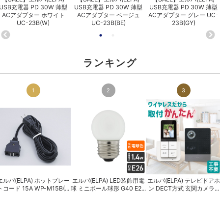
USB充電器 PD 30W 薄型
USB充電器 PD 30W 薄型
USB充電器 PD 30W 薄型
ACアダプター ホワイト
ACアダプター ベージュ
ACアダプター グレー UC-
UC-23B(W)
UC-23B(BE)
23B(GY)
ランキング
1
2
3
エルパ(ELPA) ホットプレー
エルパ(ELPA) LED装飾用電
エルパ(ELPA) テレビドアホ
トコード 15A WP-M15B(...
球 ミニボール球形 G40 E2...
ン DECT方式 玄関カメラ...