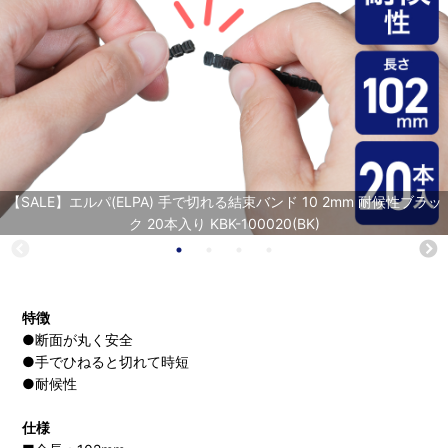
【SALE】エルパ(ELPA) 手で切れる結束バンド 10 2mm 耐候性ブラッ
ク 20本入り KBK-100020(BK)
特徴
●断面が丸く安全
●手でひねると切れて時短
●耐候性
仕様