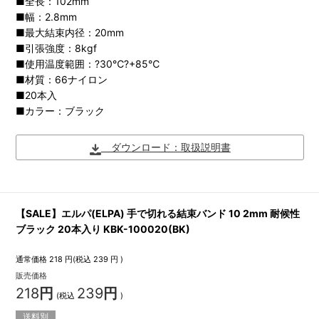
■全長：102mm
■幅：2.8mm
■最大結束内径：20mm
■引張強度：8kgf
■使用温度範囲：?30℃?+85℃
■材質：66ナイロン
■20本入
■カラー：ブラック
ダウンロード：取扱説明書
【SALE】エルパ(ELPA) 手で切れる結束バンド 10 2mm 耐候性
ブラック 20本入り KBK-100020(BK)
通常価格
218
円(税込
239
円 )
販売価格
218
円
239
円
(税込
)
送料別