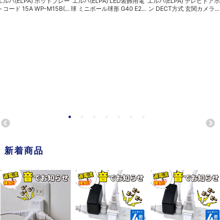
エルパ(ELPA) ホットプレー
エルパ(ELPA) LED装飾用電
エルパ(ELPA) テレビドアホ
トコード 15A WP-M15B(...
球 ミニボール球形 G40 E2...
ン DECT方式 玄関カメラ...
新着商品