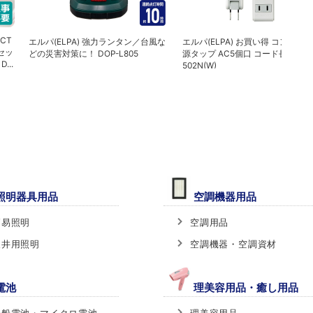
CT
エルパ(ELPA) 強力ランタン／台風な
エルパ(ELPA) お買い得 コンパク
セッ
どの災害対策に！ DOP-L805
源タップ AC5個口 コード長2m LP
...
502N(W)
照明器具用品
空調機器用品
簡易照明
空調用品
天井用照明
空調機器・空調資材
電池
理美容用品・癒し用品
一般電池・マイクロ電池
理美容用品