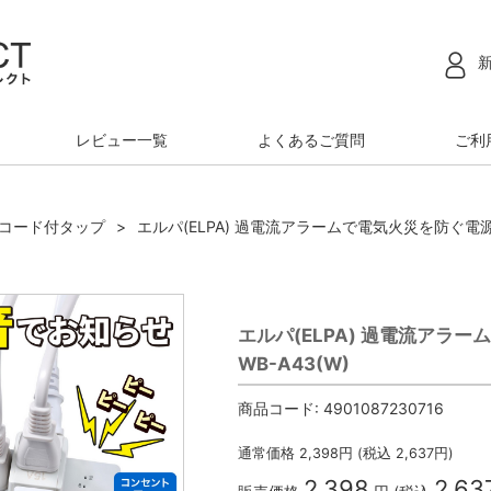
レビュー一覧
よくあるご質問
ご利
コード付タップ
エルパ(ELPA) 過電流アラームで電気火災を防ぐ電源タ
エルパ(ELPA) 過電流アラ
WB-A43(W)
商品コード:
4901087230716
通常価格
2,398
円 (税込
2,637
円)
2,398
2,63