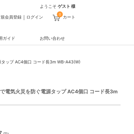
ようこそ
ゲスト 様
0
新規会員登録
ログイン
カート
用ガイド
お問い合わせ
ップ AC4個口 コード長3m WB-A43(W)
ームで電気火災を防ぐ電源タップ AC4個口 コード長3m
7