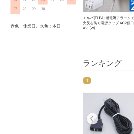
27
28
29
30
エルパ(ELPA) 過電流アラーム
火災を防ぐ電源タップ AC2個口 
赤色：休業日、水色：本日
A2L(W)
ランキング
1
20