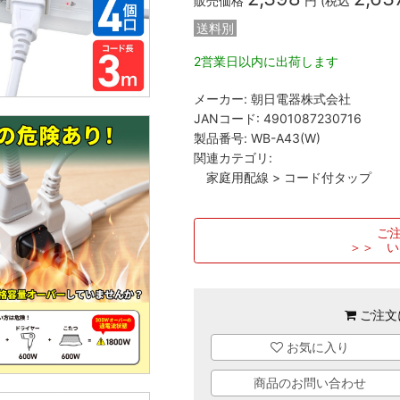
販売価格
円 (税込
送料別
2営業日以内に出荷します
メーカー:
朝日電器株式会社
JANコード:
4901087230716
製品番号:
WB-A43(W)
関連カテゴリ:
家庭用配線
>
コード付タップ
ご注
＞＞ い
ご注文
お気に入り
商品のお問い合わせ