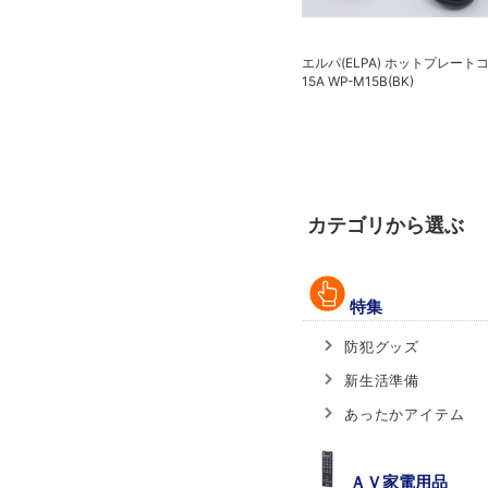
エルパ(ELPA) ホットプレート
ライト
エルパ(ELPA) 防犯士が作ったスゴイ
15A WP-M15B(BK)
防犯カメラ 屋外用カメラ＆モニター
セット TBC-1010S
カテゴリから選ぶ
特集
防犯グッズ
新生活準備
あったかアイテム
ＡＶ家電用品