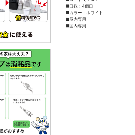
■口数：4個口
■カラー：ホワイト
■屋内専用
■国内専用