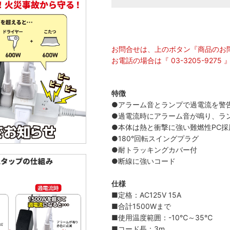
お問合せは、上のボタン『商品のお
お電話の場合は『 03-3205-92
特徴
●アラーム音とランプで過電流を警
●過電流時にアラーム音が鳴り、ラ
●本体は熱と衝撃に強い難燃性PC採
●180°回転スイングプラグ
●耐トラッキングカバー付
●断線に強いコード
仕様
■定格：AC125V 15A
■合計1500Wまで
■使用温度範囲：-10℃～35℃
■コード長：3m