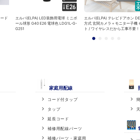
コード
エルパ(ELPA) LED装飾用電球 ミニボ
エルパ(ELPA) テレビドアホン DE
ール球形 G40 E26 電球色 LDG1L-G-
方式 玄関カメラ＋モニター子機 
G251
ト / ワイヤレスだから工事不要！ D
家庭用配線
コード付タップ
タップ
延長コード
補修用配線パーツ
補修パーツ・家庭用