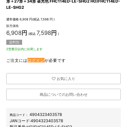
形＋27形＋34形 昼光色 FHC114ED-LE-SHG2 HO)FHC114ED-
LE-SHG2
通常価格
6,908
円(税込
7,598
円 )
販売価格
6,908
円
7,598
円
(税込
)
送料別
2営業日以内に出荷します
ご注文には
ログイン
が必要です
お気に入り
商品についてのお問い合わせ
4904323403578
商品コード：
JANコード:
4904323403578
製品番号:
HO)FHC114ED-LE-SHG2