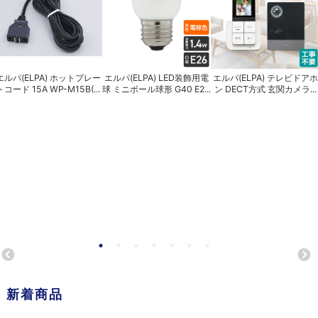
エルパ(ELPA) ホットプレー
エルパ(ELPA) LED装飾用電
エルパ(ELPA) テレビドアホ
トコード 15A WP-M15B(...
球 ミニボール球形 G40 E2...
ン DECT方式 玄関カメラ...
新着商品