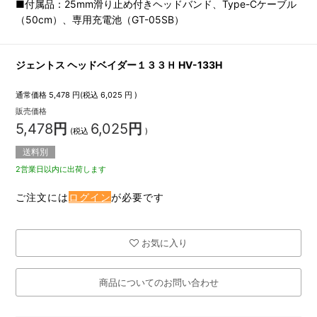
■付属品：25mm滑り止め付きヘッドバンド、Type-Cケーブル
（50cm）、専用充電池（GT-05SB）
ジェントス ヘッドベイダー１３３Ｈ HV-133H
通常価格
5,478
円(税込
6,025
円 )
販売価格
5,478
円
6,025
円
(税込
)
送料別
2営業日以内に出荷します
ご注文には
ログイン
が必要です
お気に入り
商品についてのお問い合わせ