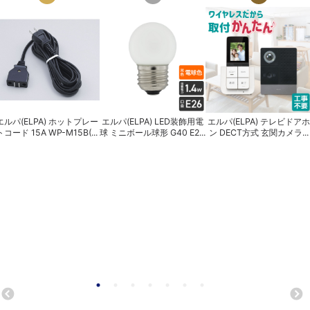
エルパ(ELPA) ホットプレー
エルパ(ELPA) LED装飾用電
エルパ(ELPA) テレビドアホ
トコード 15A WP-M15B(...
球 ミニボール球形 G40 E2...
ン DECT方式 玄関カメラ...