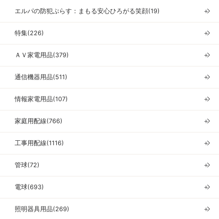
エルパの防犯ぷらす：まもる安心ひろがる笑顔(19)
＋
特集(226)
＋
ＡＶ家電用品(379)
＋
通信機器用品(511)
＋
情報家電用品(107)
＋
家庭用配線(766)
＋
工事用配線(1116)
＋
管球(72)
＋
電球(693)
＋
照明器具用品(269)
＋