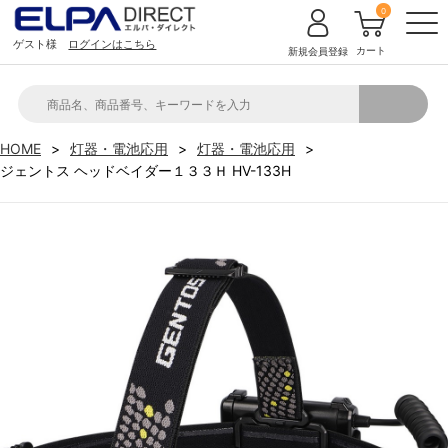
0
ゲスト様
ログインはこちら
カート
新規会員登録
HOME
灯器・電池応用
灯器・電池応用
ジェントス ヘッドベイダー１３３Ｈ HV-133H