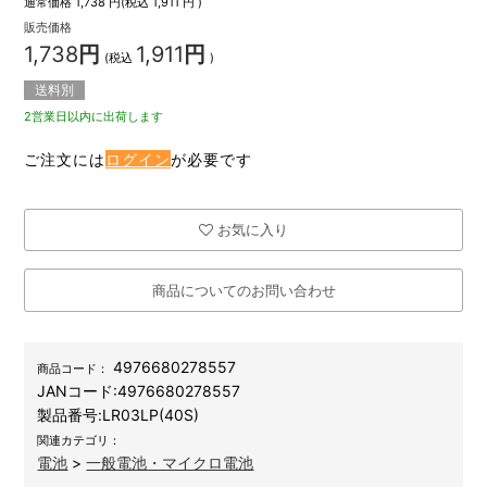
通常価格
1,738
円(税込
1,911
円 )
販売価格
1,738
円
1,911
円
(税込
)
送料別
2営業日以内に出荷します
ご注文には
ログイン
が必要です
お気に入り
商品についてのお問い合わせ
4976680278557
商品コード：
JANコード:
4976680278557
製品番号:
LR03LP(40S)
関連カテゴリ：
電池
>
一般電池・マイクロ電池