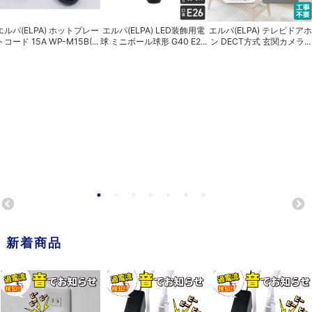
エルパ(ELPA) ホットプレー
エルパ(ELPA) LED装飾用電
エルパ(ELPA) テレビドアホ
トコード 15A WP-M15B(...
球 ミニボール球形 G40 E2...
ン DECT方式 玄関カメラ...
新着商品